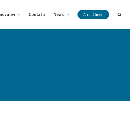
Area Clienti
novativi
Contatti
News