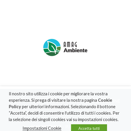
Il nostro sito utilizza i cookie per migliorare la vostra
esperienza. Si prega di visitare la nostra pagina
Cookie
PRIVACY POLICY
|
COOKIE POLICY
|
DICHIARAZIONE
Policy
per ulteriori informazioni. Selezionando il bottone
DI ACCESSIBILITA'
|
CREDITS
| AMAG SpA - P.I.
“Accetta”, decidi di consentire l'utilizzo di tutti i cookies. Per
01830160063 | SO.GE.RI. SpA - P.I. 02525300063 |
la selezione dei singoli cookies vai su impostazioni cookies.
AMAG RETI GAS SpA - P.I. 02524710064 | AMAG
AMBIENTE SpA - P.I. 02453870061
Impostazioni Cookie
Accetta tutti