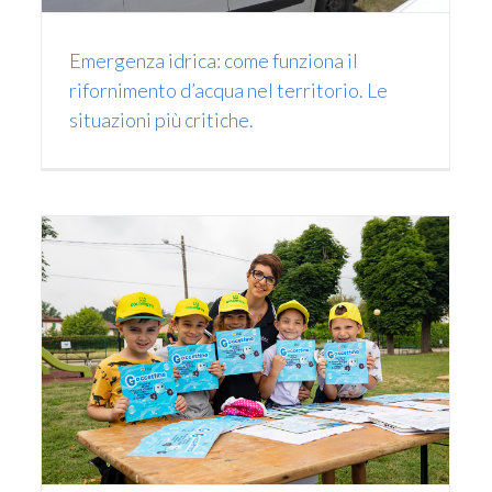
Emergenza idrica: come funziona il
rifornimento d’acqua nel territorio. Le
situazioni più critiche.
a
a
AMAG Reti Idriche: ‘Potenziato e reso più
efficiente il Depuratore di Alessandria-
Lobbi’