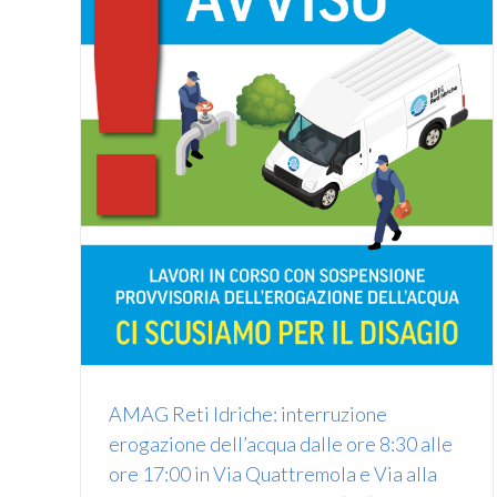
e
AMAG Reti Idriche: rottura condotta
 alle
principale in località Abasse di Ponzone
alla
(AL)
)
Avvisi
AMAG Reti Idriche: interruzione
erogazione dell’acqua dalle ore 8:30 alle
ore 17:00 in Via Quattremola e Via alla