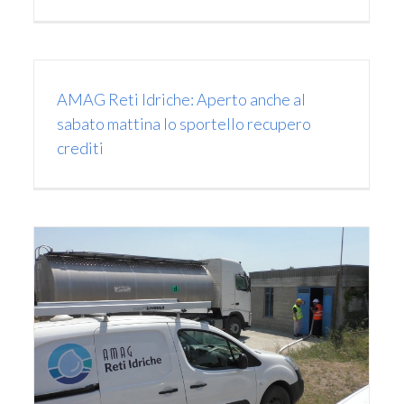
AMAG Reti Idriche: Aperto anche al
sabato mattina lo sportello recupero
crediti
CRISI IDRICA: L’Egato6 ed i Gestori del
Servizio Idrico Integrato invitano i
cittadini ad un utilizzo razionale e
parsimonioso dell’acqua potabile.
comunicato stampa
News