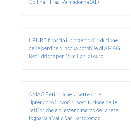
Collina – Fraz. Valmadonna (AL)
Il PNRR finanzia il progetto di riduzione
delle perdite di acqua potabile di AMAG
Reti Idriche per 15 milioni di euro
AMAG Reti Idriche: a settembre
Emergenza idrica: come funziona il
riprendono i lavori di sostituzione delle
rifornimento d’acqua nel territorio. Le
reti idriche e di estendimento della rete
situazioni più critiche.
fognaria a Valle San Bartolomeo
News