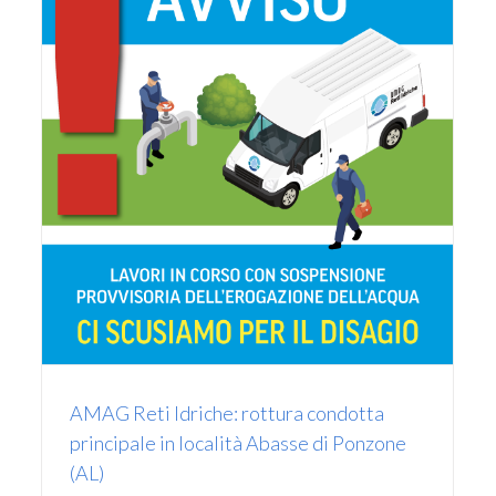
AMAG RETI IDRICHE: rottura condotta
dell’acqua in via Rivera Piacentini ad
Alessandria
Avvisi
AMAG Reti Idriche: rottura condotta
principale in località Abasse di Ponzone
(AL)