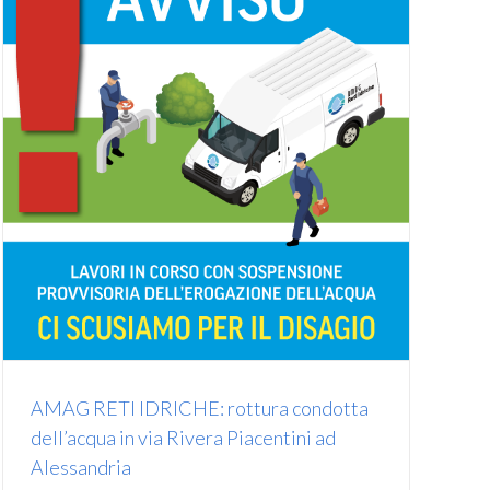
AMAG RETI IDRICHE: rottura condotta
dell’acqua in via Rivera Piacentini ad
Alessandria