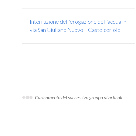
Interruzione dell’erogazione dell’acqua in
via San Giuliano Nuovo – Castelceriolo
Caricamento del successivo gruppo di articoli...
Dispersione in Comune di Cremolino – Riparazione completata
Dispersione in Comune di Cremolino – Riparazione completata