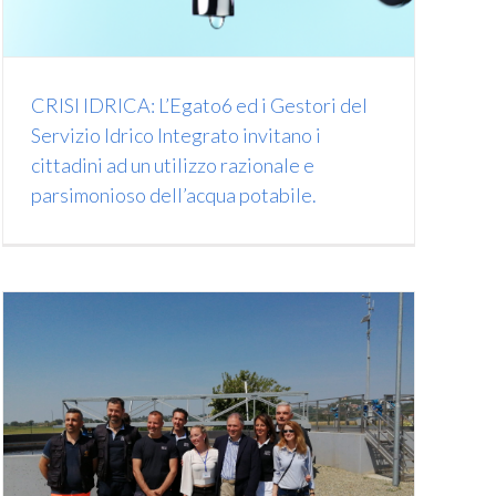
CRISI IDRICA: L’Egato6 ed i Gestori del
Servizio Idrico Integrato invitano i
cittadini ad un utilizzo razionale e
parsimonioso dell’acqua potabile.