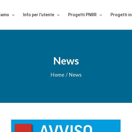
siamo
Info per l’utente
Progetti PNRR
Progetti in
News
Home
/
News