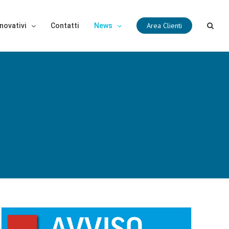
Area Clienti
novativi
Contatti
News