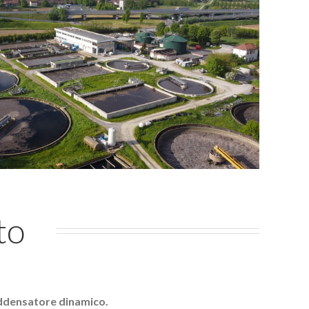
to
addensatore dinamico.