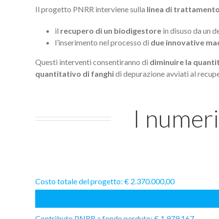
Il progetto PNRR interviene sulla
linea di trattament
il
recupero di un biodigestore
in disuso da un d
l’inserimento nel processo di
due innovative ma
Questi interventi consentiranno di
diminuire la quanti
quantitativo di fanghi
di depurazione avviati al recup
I numeri
Costo totale del progetto: € 2.370.000,00
Contributo PNRR a fondo perduto: € 1.979.167