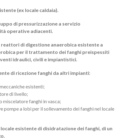
tente (ex locale caldaia).
ruppo di pressurizzazione a servizio
ità operative adiacenti.
 reattori di digestione anaerobica esistente a
erobica per il trattamento dei fanghi preispessiti
ti idraulici, civili e impiantistici.
ente di ricezione fanghi da altri impianti:
meccaniche esistenti;
ore di livello;
o miscelatore fanghi in vasca;
ve pompe a lobi per il sollevamento dei fanghi nel locale
 locale esistente di disidratazione dei fanghi, di un
go.