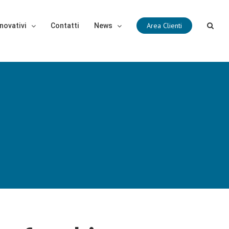
Area Clienti
novativi
Contatti
News