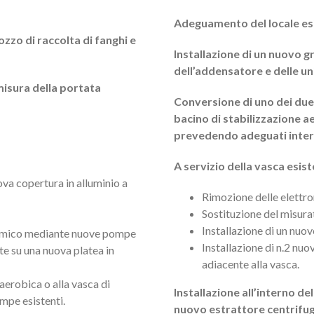
Adeguamento del locale esis
ozzo di raccolta di fanghi e
Installazione di un nuovo g
dell’addensatore e delle un
 misura della portata
Conversione di uno dei due
bacino di stabilizzazione a
prevedendo adeguati interven
A servizio della vasca esist
ova copertura in alluminio a
Rimozione delle elettro
Sostituzione del misurat
Installazione di un nuov
inamico mediante nuove pompe
Installazione di n.2 nuo
te su una nuova platea in
adiacente alla vasca.
 aerobica o alla vasca di
Installazione all’interno del
mpe esistenti.
nuovo estrattore centrifu