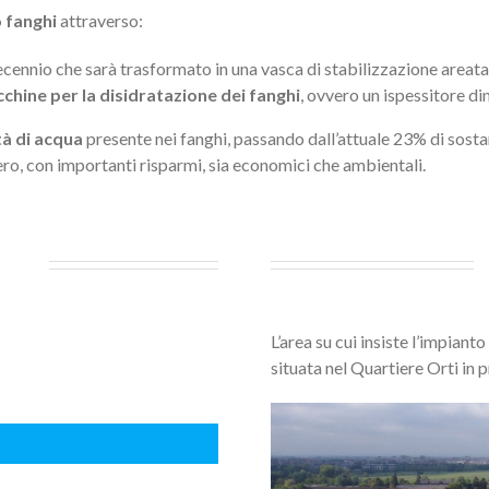
o fanghi
attraverso:
ecennio che sarà trasformato in una vasca di stabilizzazione areata
cchine
per la disidratazione dei fanghi
, ovvero un ispessitore di
tà di acqua
presente nei fanghi, passando dall’attuale 23% di sost
ero, con importanti risparmi, sia economici che ambientali.
L’area su cui insiste l’impiant
situata nel Quartiere Orti in 