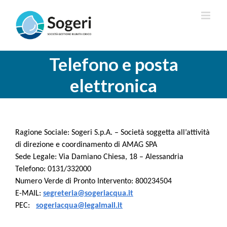
Salta
al
contenuto
Telefono e posta
elettronica
Ragione Sociale:
Sogeri S.p.A.
– Società soggetta all’attività
di direzione e coordinamento di AMAG SPA
Sede Legale: Via Damiano Chiesa, 18 – Alessandria
Telefono: 0131/332000
Numero Verde di Pronto Intervento: 800234504
E-MAIL:
segreteria@sogeriacqua.it
PEC:
sogeriacqua@legalmail.it