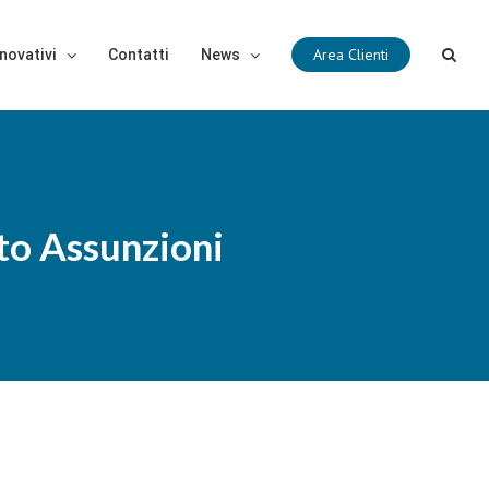
Area Clienti
novativi
Contatti
News
to Assunzioni