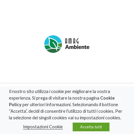
Il nostro sito utilizza i cookie per migliorare la vostra
esperienza. Si prega di visitare la nostra pagina
Cookie
PRIVACY POLICY
|
COOKIE POLICY
|
DICHIARAZIONE
Policy
per ulteriori informazioni. Selezionando il bottone
DI ACCESSIBILITA'
|
CREDITS
| AMAG SpA - P.I.
“Accetta”, decidi di consentire l'utilizzo di tutti i cookies. Per
01830160063 | SO.GE.RI. SpA - P.I. 02525300063 |
la selezione dei singoli cookies vai su impostazioni cookies.
AMAG RETI GAS SpA - P.I. 02524710064 | AMAG
AMBIENTE SpA - P.I. 02453870061
Impostazioni Cookie
Accetta tutti