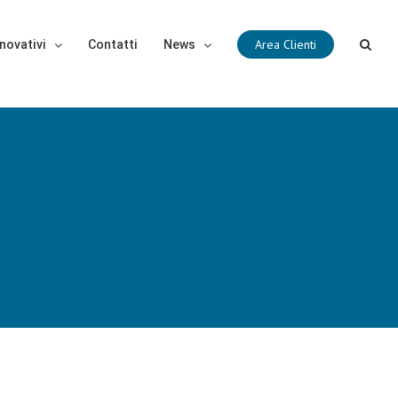
Area Clienti
novativi
Contatti
News