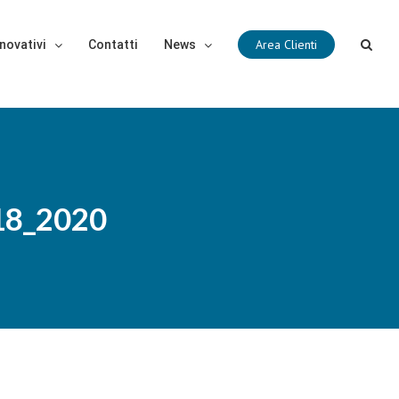
Area Clienti
novativi
Contatti
News
18_2020