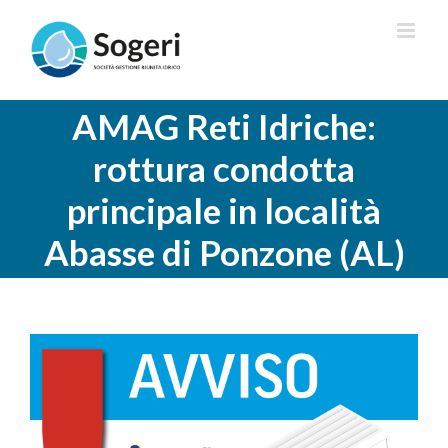
Salta
al
contenuto
AMAG Reti Idriche:
rottura condotta
principale in località
Abasse di Ponzone (AL)
Ingrandisci
immagine