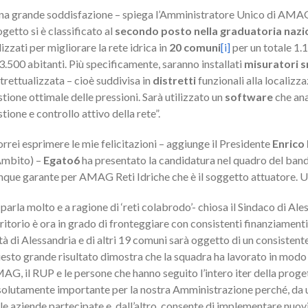
na grande soddisfazione – spiega l’Amministratore Unico di AMAG
getto si è classificato al
secondo posto nella graduatoria nazi
lizzati per migliorare la rete idrica in
20 comuni
[i]
per un totale 1.1
3.500 abitanti. Più specificamente, saranno installati
misuratori 
trettualizzata – cioè suddivisa in
distretti
funzionali alla localizza
tione ottimale delle pressioni. Sarà utilizzato un
software
che ana
tione e controllo attivo della rete”.
rrei esprimere le mie felicitazioni – aggiunge il Presidente
Enrico
Ambito) –
Egato6
ha presentato la candidatura nel quadro del bando 
nque garante per AMAG Reti Idriche che è il soggetto attuatore. U
 parla molto e a ragione di ‘reti colabrodo’- chiosa il Sindaco di Al
ritorio è ora in grado di fronteggiare con consistenti finanziament
ttà di Alessandria e di altri 19 comuni sarà oggetto di un consist
esto grande risultato dimostra che la squadra ha lavorato in modo 
G, il RUP e le persone che hanno seguito l’intero iter della progett
solutamente importante per la nostra Amministrazione perché, da un
le aziende partecipate e, dall’altro, consente di implementare nuovi e