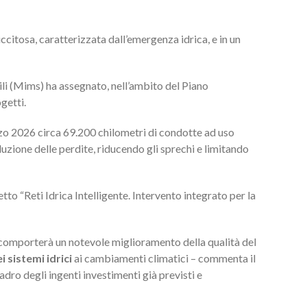
ccitosa, caratterizzata dall’emergenza idrica, e in un
bili (Mims) ha assegnato, nell’ambito del Piano
ogetti.
zo 2026 circa 69.200 chilometri di condotte ad uso
duzione delle perdite, riducendo gli sprechi e limitando
o “Reti Idrica Intelligente. Intervento integrato per la
o comporterà un notevole miglioramento della qualità del
i sistemi idrici
ai cambiamenti climatici – commenta il
uadro degli ingenti investimenti già previsti e