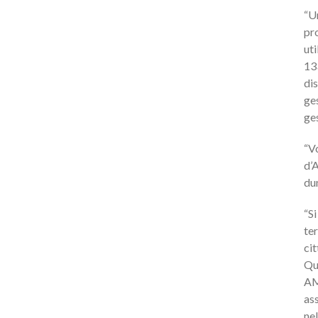
“U
pro
uti
13
dis
ges
ges
“Vo
d’
du
“Si
ter
ci
Qu
AMA
as
nel