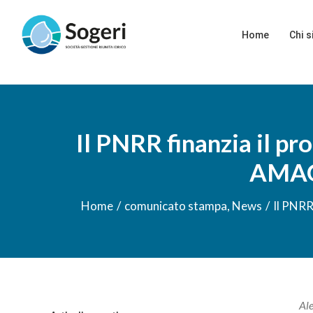
Salta
Cerca
al
per:
Home
Chi 
contenuto
Il PNRR finanzia il pr
AMAG 
Home
/
comunicato stampa
,
News
/
Il PNRR
Ale