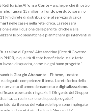
 Reti Idriche
Alfonso Conte
– anche perché il nostro
onale
. I
quasi 15 milioni a fondo perduto
saranno
11 km di rete di distribuzione, al servizio di circa
smart
nelle case e nella rete idrica. La rete sarà
zione e alla riduzione delle perdite idriche e alla
lizzerà le problematiche e pianificherà gli interventi di
 Bussalino
di Egato6 Alessandrino (Ente di Governo
PNRR, in qualità di ente beneficiario, e si è fatto
n lavoro di squadra, come in ogni buon progetto.”
essandria
Giorgio Abonante
– Ebbene, il nostro
i e adeguate competenze il tema. La rete idrica della
ente intervento di ammodernamento e
digitalizzazione
.
efficace e pertanto ringrazio il Dirigente del Gruppo
ualità. La realizzazione di questi progetti è
 lato, dà il senso del valore delle persone impiegate
 migliori servizi ai cittadini di Alessandria”.