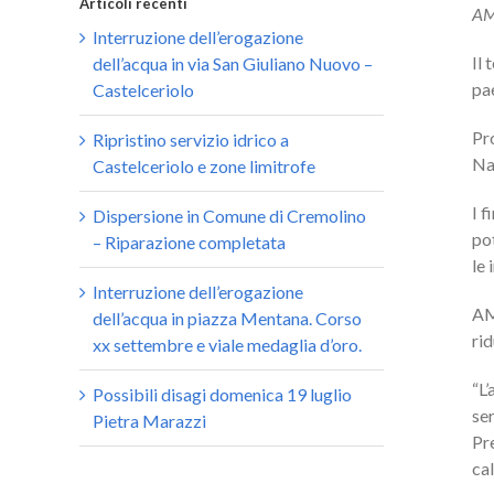
Articoli recenti
AM
Interruzione dell’erogazione
Il 
dell’acqua in via San Giuliano Nuovo –
pae
Castelceriolo
Pro
Ripristino servizio idrico a
Naz
Castelceriolo e zone limitrofe
I 
Dispersione in Comune di Cremolino
pot
– Riparazione completata
le 
Interruzione dell’erogazione
AM
dell’acqua in piazza Mentana. Corso
rid
xx settembre e viale medaglia d’oro.
“L
Possibili disagi domenica 19 luglio
ser
Pietra Marazzi
Pr
cal