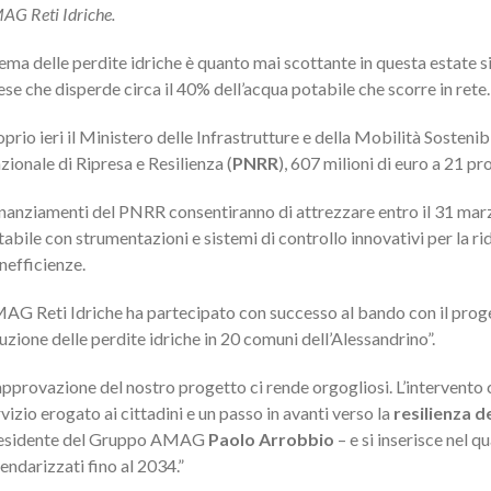
AG Reti Idriche.
tema delle perdite idriche è quanto mai scottante in questa estate si
se che disperde circa il 40% dell’acqua potabile che scorre in rete.
prio ieri il Ministero delle Infrastrutture e della Mobilità Sosteni
ionale di Ripresa e Resilienza (
PNRR
), 607 milioni di euro a 21 pr
finanziamenti del PNRR consentiranno di attrezzare entro il 31 mar
abile con strumentazioni e sistemi di controllo innovativi per la ri
inefficienze.
AG Reti Idriche ha partecipato con successo al bando con il progett
uzione delle perdite idriche in 20 comuni dell’Alessandrino”.
’approvazione del nostro progetto ci rende orgogliosi. L’intervent
vizio erogato ai cittadini e un passo in avanti verso la
resilienza de
esidente del Gruppo AMAG
Paolo Arrobbio
– e si inserisce nel q
endarizzati fino al 2034.”