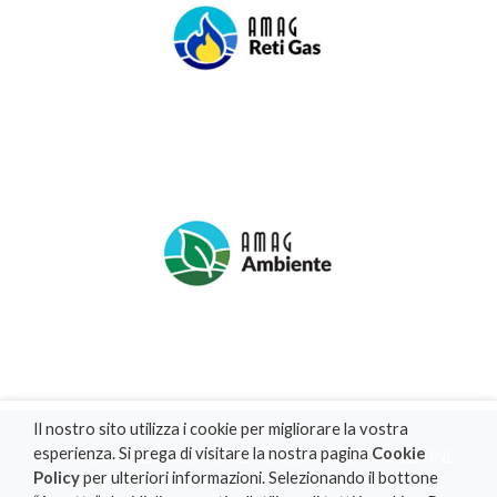
Il nostro sito utilizza i cookie per migliorare la vostra
esperienza. Si prega di visitare la nostra pagina
Cookie
PRIVACY POLICY
|
COOKIE POLICY
|
DICHIARAZIONE
Policy
per ulteriori informazioni. Selezionando il bottone
DI ACCESSIBILITA'
|
CREDITS
| AMAG SpA - P.I.