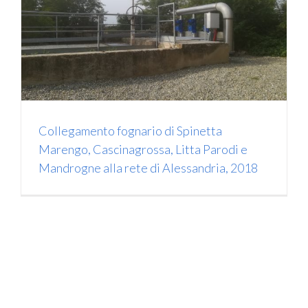
Collegamento fognario di Spinetta
Marengo, Cascinagrossa, Litta Parodi e
Mandrogne alla rete di Alessandria, 2018