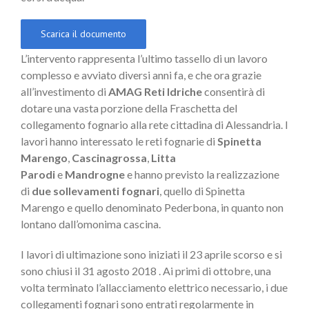
Scarica il documento
L’intervento rappresenta l’ultimo tassello di un lavoro
complesso e avviato diversi anni fa, e che ora grazie
all’investimento di
AMAG Reti Idriche
consentirà di
dotare una vasta porzione della Fraschetta del
collegamento fognario alla rete cittadina di Alessandria. I
lavori hanno interessato le reti fognarie di
Spinetta
Marengo
,
Cascinagrossa
,
Litta
Parodi
e
Mandrogne
e hanno previsto la realizzazione
di
due sollevamenti fognari
, quello di Spinetta
Marengo e quello denominato Pederbona, in quanto non
lontano dall’omonima cascina.
I lavori di ultimazione sono iniziati il 23 aprile scorso e si
sono chiusi il 31 agosto 2018 . Ai primi di ottobre, una
volta terminato l’allacciamento elettrico necessario, i due
collegamenti fognari sono entrati regolarmente in