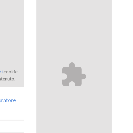
ri
cookie
ntenuto.
uratore