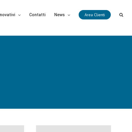
Area Clienti
novativi
Contatti
News