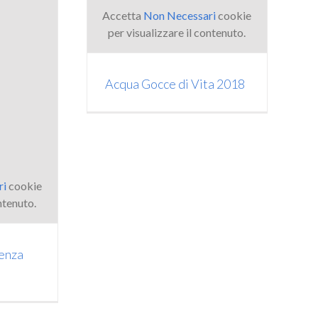
Accetta
Non Necessari
cookie
per visualizzare il contenuto.
Acqua Gocce di Vita 2018
ri
cookie
ntenuto.
enza