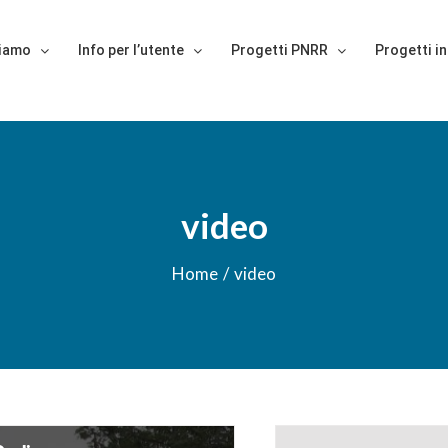
siamo
Info per l’utente
Progetti PNRR
Progetti in
video
Home
/
video