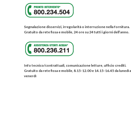
Segnalazione disservizi, irregolarità o interruzione nella fornitura.
Gratuito da rete fissa e mobile, 24 ore su 24 tutti i giorni dell’anno.
Info tecnico/contrattuali, comunicazione letture, ufficio crediti.
Gratuito da rete fissa e mobile, 8.15-12.00 e 14.15-16.45 da lunedì 
venerdì