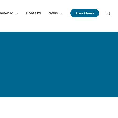
Area Clienti
novativi
Contatti
News