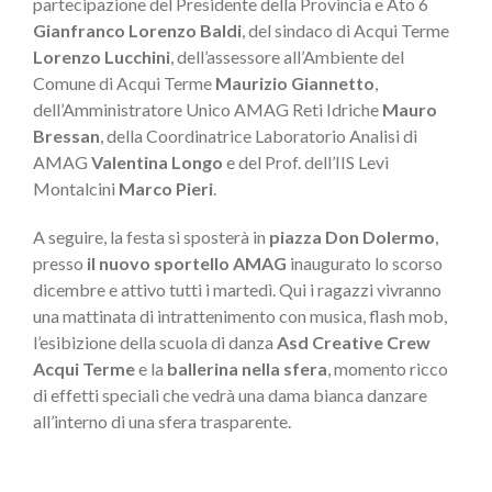
partecipazione del Presidente della Provincia e Ato 6
Gianfranco Lorenzo Baldi
, del sindaco di Acqui Terme
Lorenzo Lucchini
, dell’assessore all’Ambiente del
Comune di Acqui Terme
Maurizio Giannetto
,
dell’Amministratore Unico AMAG Reti Idriche
Mauro
Bressan
, della Coordinatrice Laboratorio Analisi di
AMAG
Valentina Longo
e del Prof. dell’IIS Levi
Montalcini
Marco Pieri
.
A seguire, la festa si sposterà in
piazza Don Dolermo
,
presso
il nuovo sportello AMAG
inaugurato lo scorso
dicembre e attivo tutti i martedì. Qui i ragazzi vivranno
una mattinata di intrattenimento con musica, flash mob,
l’esibizione della scuola di danza
Asd Creative Crew
Acqui Terme
e la
ballerina nella sfera
, momento ricco
di effetti speciali che vedrà una dama bianca danzare
all’interno di una sfera trasparente.