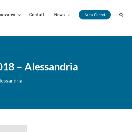
Area Clienti
novativi
Contatti
News
018 – Alessandria
lessandria