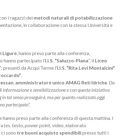
 con i ragazzi dei
metodi naturali di potabilizzazione
ntazione, in collaborazione con la stessa Università e
i Ligure
, hanno preso parte alla conferenza,
o hanno partecipato l’
I.I.S. “Saluzzo-Plana
“, il
Liceo
”
; presenti da Acqui Terme l’
I.I.S. “Rita Levi Montalcini”
Broccardo”
.
ressan
,
amministratore unico AMAG Reti Idriche
. Da
 informazione e sensibilizzazione e con questa iniziativa
 in tal senso proseguirà, ma per quanto realizzato oggi
nno partecipato”.
che hanno preso parte alla conferenza di questa mattina. I
a (es. testo, power point, video, elaborato
o ci sono
tre buoni acquisto
spendibili
presso tutti i