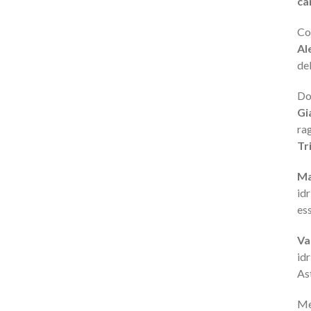
ca
Co
Al
de
Do
Gi
rag
Tr
Ma
id
es
Va
id
As
Me