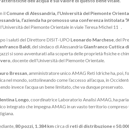
ratteristiche dell’acqua e sul valore di questo bene vitale.
n il
Comune di Alessandria
, l’
Università del Piemonte Orient
essandria
, l’azienda ha promosso una conferenza intitolata
“
ll’Università del Piemonte Orientale in viale Teresa Michel 11 .
po i saluti del Direttore DISIT-UPO
Leonardo Marchese
, del Pr
anfranco Baldi
, del sindaco di Alessandria
Gianfranco Cuttica di
azzi si sono avventurati alla scoperta delle proprietà fisiche e chi
ivero
, docente dell’Università del Piemonte Orientale.
uro Bressan
, amministratore unico AMAG Reti Idriche ha, poi, fo
rica nel mondo, sottolineando come l’accesso all’acqua, in Occident
sendo invece l’acqua un bene limitato, che va dunque preservato.
lentina Longo
, coordinatrice Laboratorio Analisi AMAG, ha parlato 
rico integrato che impegna AMAG in un vasto territorio compreso tr
tigiana.
diante,
80 pozzi, 1.384 km
circa di
reti di distribuzione
e
50.000