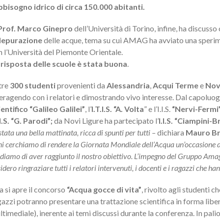
bbisogno idrico di circa 150.000 abitanti.
Prof. Marco Ginepro
dell’Università di Torino, infine, ha discusso
depurazione
delle acque, tema su cui AMAG ha avviato una sperime
n l’Università del Piemonte Orientale.
 risposta delle scuole è stata buona
.
tre
300 studenti
provenienti da
Alessandria
,
Acqui Terme
e
Nov
teragendo con i relatori e dimostrando vivo interesse. Dal capoluog
entifico “Galileo Galilei”
, l’
I.T.I.S. “A. Volta
” e l’I.I.S.
“Nervi-Fermi
I.S. “G. Parodi”;
da Novi Ligure ha partecipato l’
I.I.S. “Ciampini-
stata una bella mattinata, ricca di spunti per tutti –
dichiara
Mauro B
i cerchiamo di rendere la Giornata Mondiale dell’Acqua un’occasione di
diamo di aver raggiunto il nostro obiettivo. L’impegno del Gruppo Amag
idero ringraziare tutti i relatori intervenuti, i docenti e i ragazzi che ha
a si apre il concorso
“Acqua gocce di vita”
, rivolto agli studenti 
azzi potranno presentare una trattazione scientifica in forma liber
timediale), inerente ai temi discussi durante la conferenza. In pali