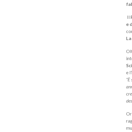
fa
Il
e 
co
La
Ol
in
Sci
e l’
“È 
ann
cre
des
Or
rag
mul