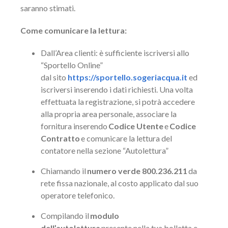
saranno stimati.
Come comunicare la lettura:
Dall’Area clienti: è sufficiente iscriversi allo
“Sportello Online”
dal sito
https://sportello.sogeriacqua.it
ed
iscriversi inserendo i dati richiesti. Una volta
effettuata la registrazione, si potrà accedere
alla propria area personale, associare la
fornitura inserendo
Codice Utente
e
Codice
Contratto
e comunicare la lettura del
contatore nella sezione “Autolettura”
Chiamando il
numero verde 800.236.211
da
rete fissa nazionale, al costo applicato dal suo
operatore telefonico.
Compilando il
modulo
dell’autolettura
presente nella tua bolletta e