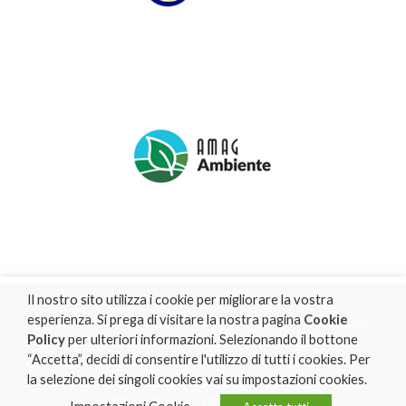
Il nostro sito utilizza i cookie per migliorare la vostra
esperienza. Si prega di visitare la nostra pagina
Cookie
PRIVACY POLICY
|
COOKIE POLICY
|
DICHIARAZIONE
Policy
per ulteriori informazioni. Selezionando il bottone
DI ACCESSIBILITA'
|
CREDITS
| AMAG SpA - P.I.
“Accetta”, decidi di consentire l'utilizzo di tutti i cookies. Per
01830160063 | SO.GE.RI. SpA - P.I. 02525300063 |
la selezione dei singoli cookies vai su impostazioni cookies.
AMAG RETI GAS SpA - P.I. 02524710064 | AMAG
AMBIENTE SpA - P.I. 02453870061