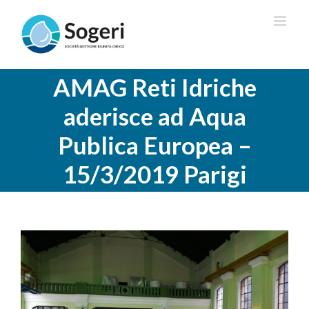
Salta
al
contenuto
AMAG Reti Idriche
aderisce ad Aqua
Publica Europea –
15/3/2019 Parigi
Ingrandisci
immagine