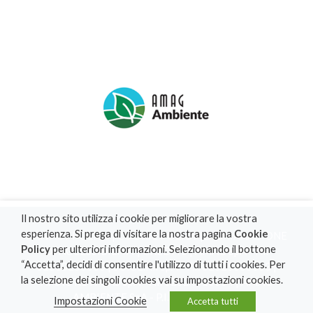
Il nostro sito utilizza i cookie per migliorare la vostra
esperienza. Si prega di visitare la nostra pagina
Cookie
PRIVACY POLICY
|
COOKIE POLICY
|
DICHIARAZIONE
Policy
per ulteriori informazioni. Selezionando il bottone
DI ACCESSIBILITA'
|
CREDITS
| AMAG SpA - P.I.
“Accetta”, decidi di consentire l'utilizzo di tutti i cookies. Per
01830160063 | SO.GE.RI. SpA - P.I. 02525300063 |
la selezione dei singoli cookies vai su impostazioni cookies.
AMAG RETI GAS SpA - P.I. 02524710064 | AMAG
AMBIENTE SpA - P.I. 02453870061
Impostazioni Cookie
Accetta tutti