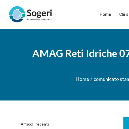
Salta
Cerca
al
per:
Home
Chi 
contenuto
AMAG Reti Idriche 07
Home
/
comunicato sta
Ing
Articoli recenti
im