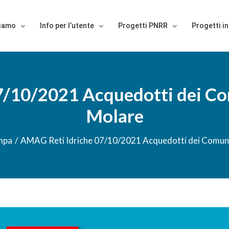
siamo
Info per l’utente
Progetti PNRR
Progetti in
/10/2021 Acquedotti dei Comu
Molare
mpa
/
AMAG Reti Idriche 07/10/2021 Acquedotti dei Comuni d
randisci
magine