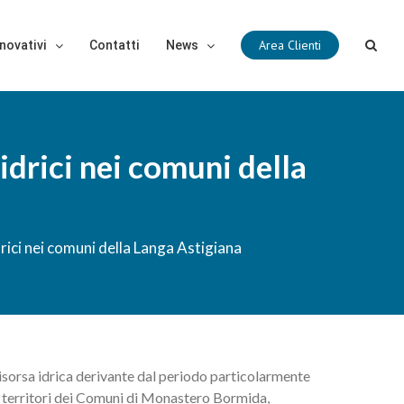
Area Clienti
novativi
Contatti
News
drici nei comuni della
rici nei comuni della Langa Astigiana
isorsa idrica derivante dal periodo particolarmente
ei territori dei Comuni di Monastero Bormida,