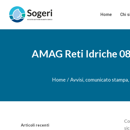
Salta
Cerca
al
per:
Home
Chi 
contenuto
AMAG Reti Idriche 08/
Home
/
Avvisi
,
comunicato stampa
,
Co
Articoli recenti
si