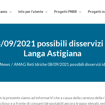
siamo
Info per l’utente
Progetti PNRR
Progetti in
09/2021 possibili disservizi i
Langa Astigiana
News
/
AMAG Reti Idriche 08/09/2021 possibili disservizi id
n la presente siamo ad informarVi che a causa della carenza della r
ccitoso e a fronte di consumi idropotabili ancora troppo elevati, n