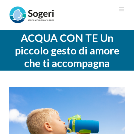
Salta
al
contenuto
ACQUA CON TE Un
piccolo gesto di amore
che ti accompagna
Ingrandisci
immagine